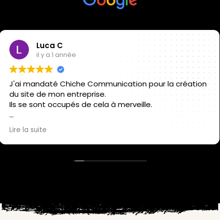
Anouar Kaddour Cherif
il y a 1 année
Une équipe en gold, je recommande.