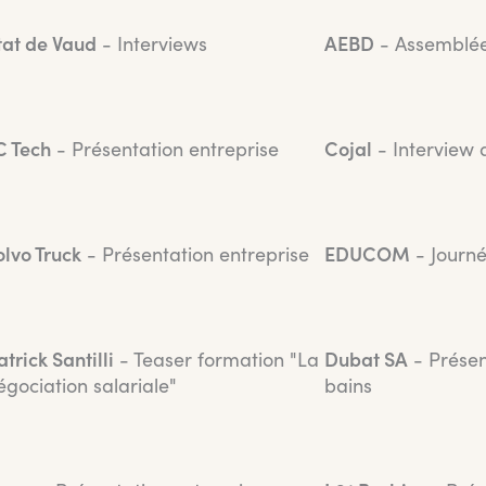
tat de Vaud
- Interviews
AEBD
- Assemblée
C Tech
- Présentation entreprise
Cojal
- Interview 
olvo Truck
- Présentation entreprise
EDUCOM
- Journé
atrick Santilli
- Teaser formation "La
Dubat SA
- Présen
égociation salariale"
bains