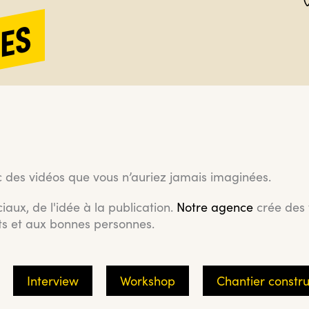
ES
ec des vidéos que vous n’auriez jamais imaginées.
iaux, de l'idée à la publication.
Notre agence
crée des 
ts et aux bonnes personnes.
Interview
Workshop
Chantier constru