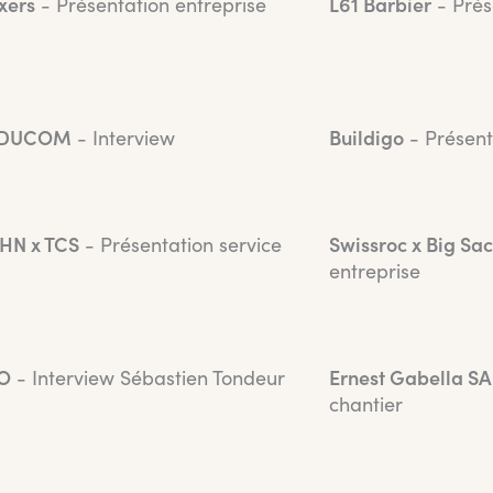
xers
- Présentation entreprise
L61 Barbier
- Prés
DUCOM
- Interview
Buildigo
- Présent
HN x TCS
- Présentation service
Swissroc x Big Sa
entreprise
O
- Interview Sébastien Tondeur
Ernest Gabella SA
chantier