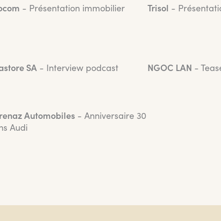
ocom
- Présentation immobilier
Trisol
- Présentati
astore SA
- Interview podcast
NGOC LAN
- Teas
renaz Automobiles
- Anniversaire 30
ns Audi