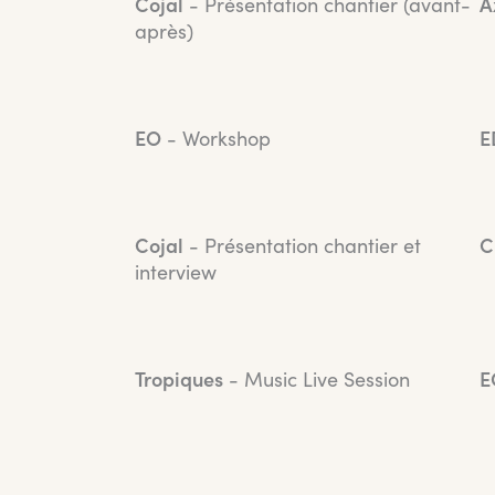
Cojal
- Présentation chantier (avant-
A
après)
EO
- Workshop
E
Cojal
- Présentation chantier et
C
interview
Tropiques
- Music Live Session
E