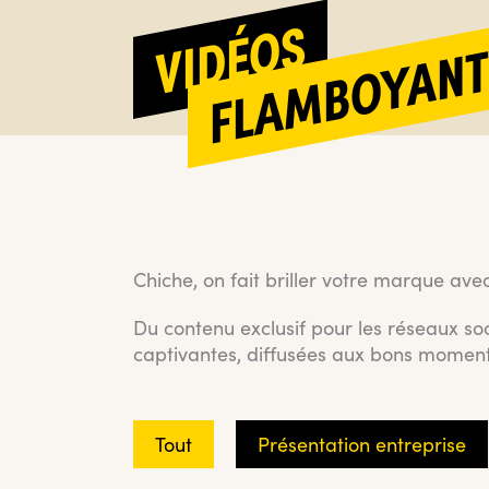
VIDÉOS
FLAMBOYANT
Chiche, on fait briller votre marque av
Du contenu exclusif pour les réseaux soc
captivantes, diffusées aux bons momen
Tout
Présentation entreprise