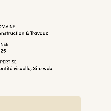
OMAINE
nstruction & Travaux
NNÉE
025
PERTISE
entité visuelle, Site web