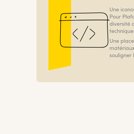
Une iconog
Pour Plafo
diversité d
techniques
Une place
matériaux 
souligner 