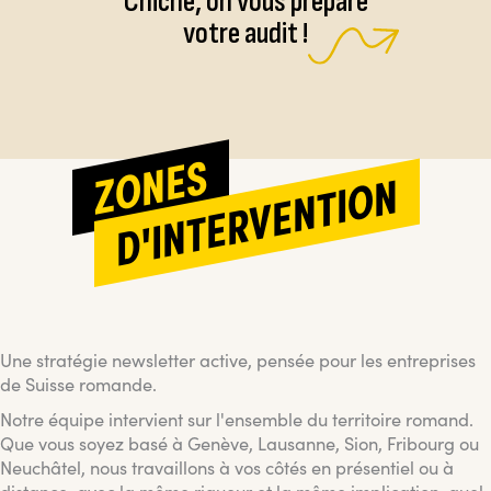
Chiche, on vous prépare
votre audit !
ZONES
D'INTERVENTION
Une stratégie newsletter active, pensée pour les entreprises
de Suisse romande.
Notre équipe intervient sur l'ensemble du territoire romand.
Que vous soyez basé à Genève, Lausanne, Sion, Fribourg ou
Neuchâtel, nous travaillons à vos côtés en présentiel ou à
distance, avec la même rigueur et la même implication, quel