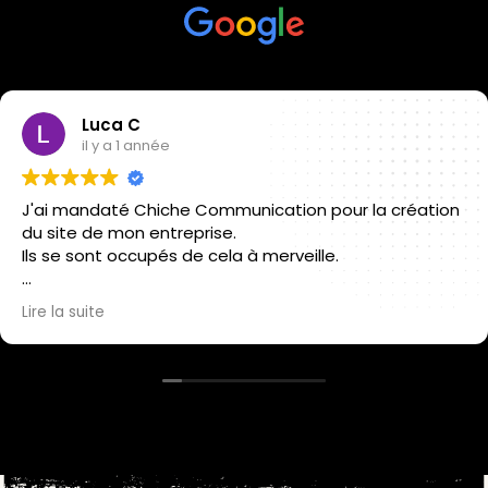
Anouar Kaddour Cherif
il y a 1 année
Une équipe en gold, je recommande.