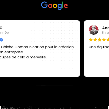
Anouar Kaddour Cherif
il y a 1 année
Une équipe en gold, je recommande.