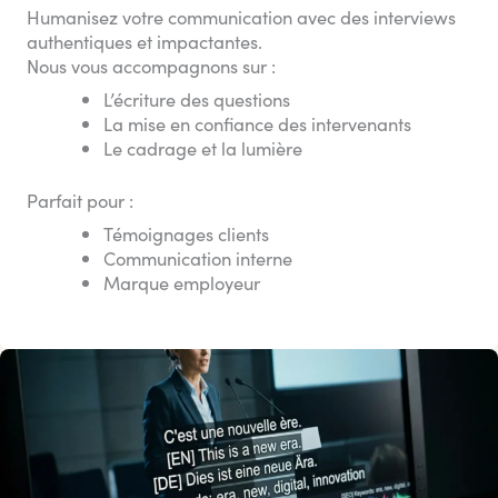
Humanisez votre communication avec des interviews
authentiques et impactantes.
Nous vous accompagnons sur :
L’écriture des questions
La mise en confiance des intervenants
Le cadrage et la lumière
Parfait pour :
Témoignages clients
Communication interne
Marque employeur