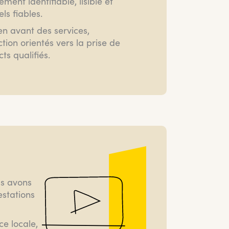
ent identifiable, lisible et
ls fiables.
en avant des services,
ction orientés vers la prise de
ts qualifiés.
us avons
estations
e locale,