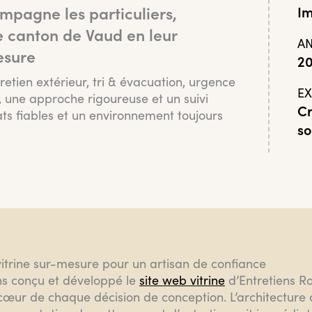
mpagne les particuliers,
Im
e canton de Vaud en leur
A
esure
2
etien extérieur, tri & évacuation, urgence
EX
 une approche rigoureuse et un suivi
Cr
tats fiables et un environnement toujours
so
vitrine sur-mesure pour un artisan de confiance
s conçu et développé le
site web vitrine
d’Entretiens Ro
 cœur de chaque décision de conception. L’architecture