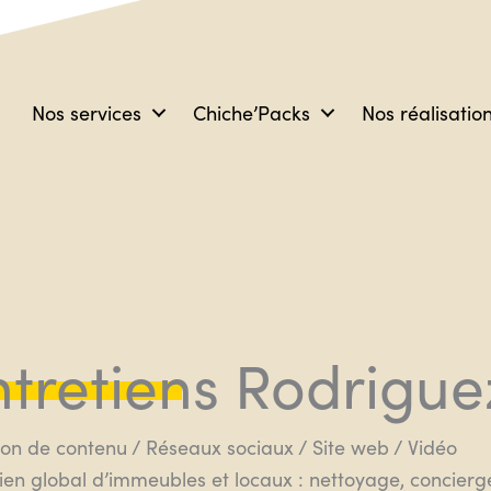
Nos services
Chiche’Packs
Nos réalisatio
ntretiens Rodrigue
ion de contenu / Réseaux sociaux / Site web / Vidéo
ien global d’immeubles et locaux : nettoyage, concierger