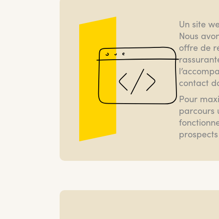
Un site we
Nous avon
offre de r
rassurant
l’accompag
contact d
Pour maxi
parcours u
fonctionn
prospects