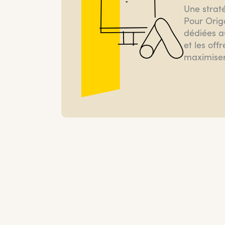
Une straté
Pour
Orig
dédiées a
et les off
maximiser