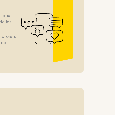
ciaux
de les
 projets
 de