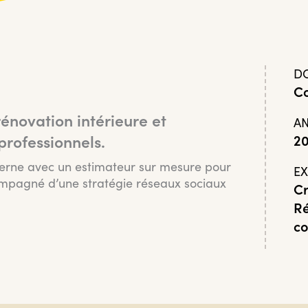
D
Co
rénovation intérieure et
A
2
 professionnels.
erne avec un estimateur sur mesure pour
EX
mpagné d’une stratégie réseaux sociaux
Cr
Ré
c